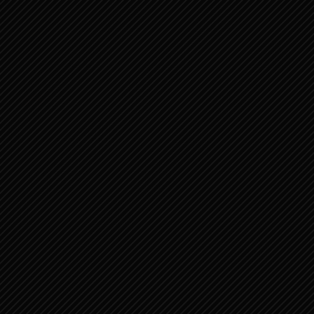
카톡으로 문의하기
인스타 바로가기
유튜브 바로가기
페이스북 바로가기
셀러차트 바로가기
© Copyright - GPA KOREA :: 모바일 마케팅의 모든 것! | All rigts are reserved.
| 서울 강남구 삼성로96길 14 중아빌딩 10층 | E-mail : koreagpa@gmail.com